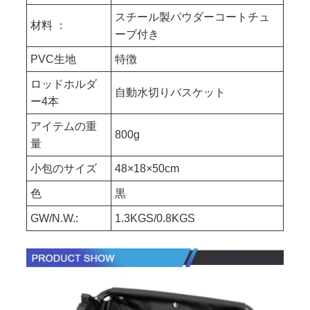
スチール製パウダーコートチュ
材料 ：
ーブ付き
PVC生地
特徴
ロッドホルダ
自動水切りバスケット
ー4本
アイテムの重
800g
量
小包のサイズ
48×18×50cm
色
黒
GW/N.W.:
1.3KGS/0.8KGS