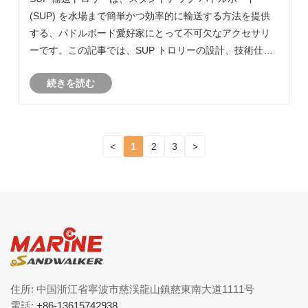
すか?
(SUP) を水場まで簡単かつ効率的に輸送する方法を提供
する、パドルボード愛好家にとって不可欠なアクセサリ
ーです。この記事では、SUP トロリーの設計、技術仕
様、利点、実際の用途について説明し、適切な輸送ソリ
続きを読む
ューションを選択するためのガイダンスを提供します。
さらに、ユーザーがパドルボード用のトロリー システム
を選択する際に情報に基づいた意思決定を行えるよう
に、一般的な質問にも対処しています。
<
1
2
3
>
住所: 中国浙江省寧波市慈渓龍山鎮慈東南大道1111号
電話:
+86-13615742938