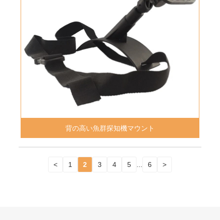
背の高い魚群探知機マウント
<
1
2
3
4
5
...
6
>